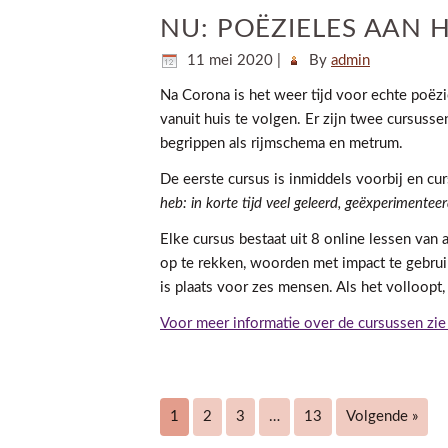
NU: POËZIELES AAN 
11 mei 2020
|
By
admin
Na Corona is het weer tijd voor echte poëzi
vanuit huis te volgen. Er zijn twee cursus
begrippen als rijmschema en metrum.
De eerste cursus is inmiddels voorbij en curs
heb: in korte tijd veel geleerd, geëxperiment
Elke cursus bestaat uit 8 online lessen van
op te rekken, woorden met impact te gebrui
is plaats voor zes mensen. Als het volloopt
Voor meer informatie over de cursussen zie 
1
2
3
…
13
Volgende »