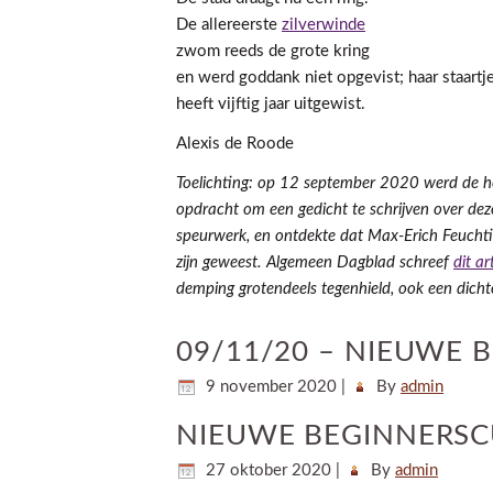
De allereerste
zilverwinde
zwom reeds de grote kring
en werd goddank niet opgevist; haar staartj
heeft vijftig jaar uitgewist.
Alexis de Roode
Toelichting: op 12 september 2020 werd de her
opdracht om een gedicht te schrijven over dez
speurwerk, en ontdekte dat Max-Erich Feuchtin
zijn geweest. Algemeen Dagblad schreef
dit ar
demping grotendeels tegenhield, ook een dichte
09/11/20 – NIEUWE 
9 november 2020
|
By
admin
NIEUWE BEGINNERSC
27 oktober 2020
|
By
admin