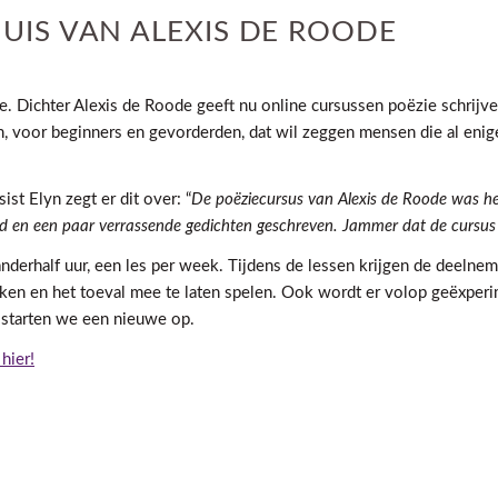
HUIS VAN ALEXIS DE ROODE
e. Dichter Alexis de Roode geeft nu online cursussen poëzie schrijv
sen, voor beginners en gevorderden, dat wil zeggen mensen die al en
ist Elyn zegt er dit over: “
De poëziecursus van Alexis de Roode was het
eerd en een paar verrassende gedichten geschreven. Jammer dat de cursu
 anderhalf uur, een les per week. Tijdens de lessen krijgen de deel
ken en het toeval mee te laten spelen. Ook wordt er volop geëxper
, starten we een nieuwe op.
hier!