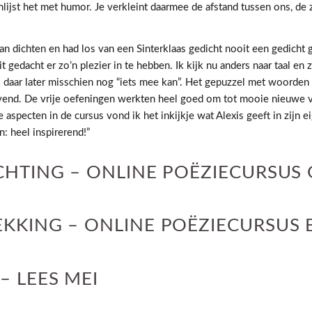
lijst het met humor. Je verkleint daarmee de afstand tussen ons, d
aan dichten en had los van een Sinterklaas gedicht nooit een gedicht
edacht er zo’n plezier in te hebben. Ik kijk nu anders naar taal en z
 daar later misschien nog “iets mee kan”. Het gepuzzel met woorden 
avend. De vrije oefeningen werkten heel goed om tot mooie nieuwe 
aspecten in de cursus vond ik het inkijkje wat Alexis geeft in zijn ei
: heel inspirerend!”
ICHTING – ONLINE POËZIECURSU
EKKING – ONLINE POËZIECURSUS
– LEES MEI