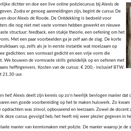
rlijke dichter en doe een live online poëziecursus bij Alexis de
gegeven. Zodra er genoeg aanmeldingen zijn, begint de cursus De
ven door Alexis de Roode. De Ontdekking is bedoeld voor
hters die nog niet met vaste vormen hebben gewerkt en nieuwe
vaste structuur: feedback, een stukje theorie, een oefening om het
e vorm. Met een paar voorbeelden ga je zelf aan de slag. De korte
 bruikbaars op, zelfs als je in eerste instantie wat moeizaam op
ee gedichten: een vormvast gedicht en een vrije vorm die
t. We bouwen de vormvaste skills geleidelijk op en oefenen met
aans heffingenvers. Kosten van de cursus: € 200,- inclusief BTW.
 21.30 uur.
n het! Alexis deelt zijn kennis op zo’n heerlijk bevlogen manier dat d
 waren een goede voorbereiding op het te maken huiswerk. Zo kwam j
de opdrachten was zinvol, opbouwend en leerzaam. Zowel de docent 
at ik deze cursus gevolgd heb, het heeft mij weer plezier gegeven in h
 relaxte manier van kennismaken met poëzie. De manier waarop je de st