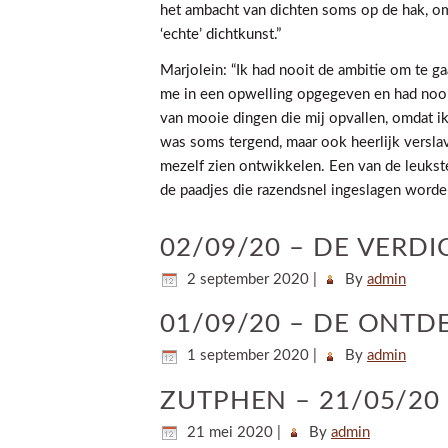
het ambacht van dichten soms op de hak, om
‘echte’ dichtkunst.”
Marjolein: “Ik had nooit de ambitie om te g
me in een opwelling opgegeven en had nooit g
van mooie dingen die mij opvallen, omdat ik
was soms tergend, maar ook heerlijk versl
mezelf zien ontwikkelen. Een van de leukste 
de paadjes die razendsnel ingeslagen worden
02/09/20 – DE VERD
2 september 2020
|
By
admin
01/09/20 – DE ONTD
1 september 2020
|
By
admin
ZUTPHEN – 21/05/20 
21 mei 2020
|
By
admin