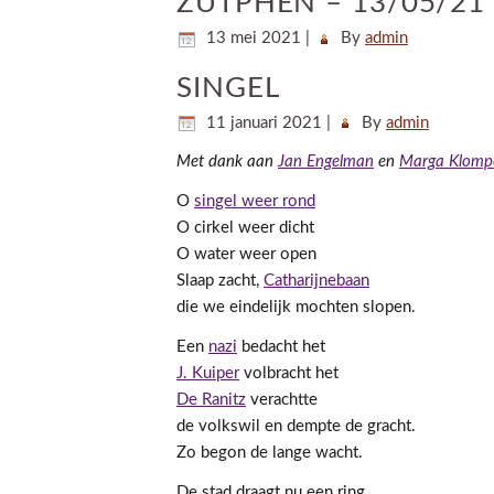
ZUTPHEN – 13/05/21 –
13 mei 2021
|
By
admin
SINGEL
11 januari 2021
|
By
admin
Met dank aan
Jan Engelman
en
Marga Klomp
O
singel weer rond
O cirkel weer dicht
O water weer open
Slaap zacht,
Catharijnebaan
die we eindelijk mochten slopen.
Een
nazi
bedacht het
J. Kuiper
volbracht het
De Ranitz
verachtte
de volkswil en dempte de gracht.
Zo begon de lange wacht.
De stad draagt nu een ring.