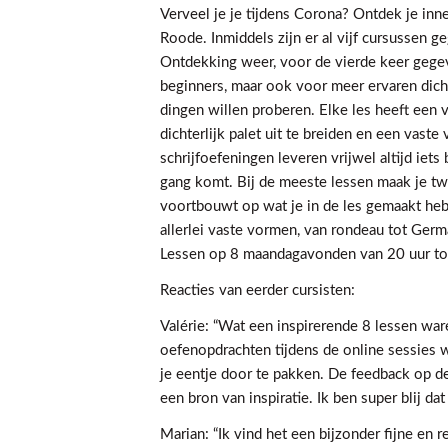
Verveel je je tijdens Corona? Ontdek je inne
Roode. Inmiddels zijn er al vijf cursussen 
Ontdekking weer, voor de vierde keer gege
beginners, maar ook voor meer ervaren dic
dingen willen proberen. Elke les heeft een 
dichterlijk palet uit te breiden en een vast
schrijfoefeningen leveren vrijwel altijd iets
gang komt. Bij de meeste lessen maak je tw
voortbouwt op wat je in de les gemaakt heb
allerlei vaste vormen, van rondeau tot Germ
Lessen op 8 maandagavonden van 20 uur tot
Reacties van eerder cursisten:
Valérie: “Wat een inspirerende 8 lessen ware
oefenopdrachten tijdens de online sessies
je eentje door te pakken. De feedback op 
een bron van inspiratie. Ik ben super blij d
Marian: “Ik vind het een bijzonder fijne en