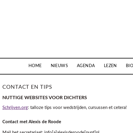
HOME
NIEUWS
AGENDA
LEZEN
BI
CONTACT EN TIPS
NUTTIGE WEBSITES VOOR DICHTERS
Schrijven.org
: talloze tips voor wedstrijden, cursussen et cetera!
Contact met Alexis de Roode
Mail het secretariaat: info[a]alexisderoode[punt]nl