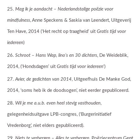
Mag ik je aandacht – Nederlandstalige poëzie voor
mindfulness
, Anne Speckens & Saskia van Leendert, Uitgeverij
Ten Have, 2014 (‘Het recht op traagheid’ uit
Gratis tijd voor
iedereen
)
Schroot – Hans Wap, lino’s en 30 dichters
, De Weideblik,
2014, (‘Hondsdagen’ uit
Gratis tijd voor iedereen
‘)
Avier, de gedichten van 2014
, Uitgeefhuis De Manke God,
2014, ‘soms heb ik de doodsogen’, niet eerder gepubliceerd.
Wil je me a.u.b. even heel stevig vasthouden
,
gelegenheidsuitgave LPB-congres, (‘Burgerinitiatief
Vredenborg’, niet elders gepubliceerd).
Niets te verbergen – Alles te verbergen
, Poëziecentrum Gent,