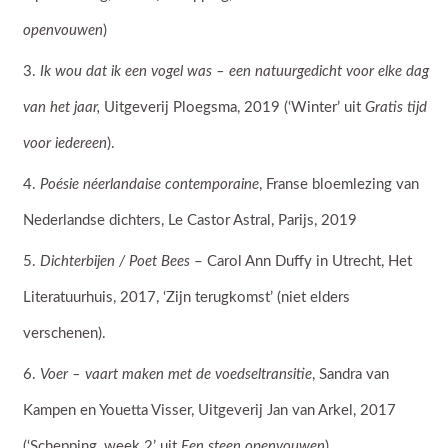
openvouwen
)
Ik wou dat ik een vogel was – een natuurgedicht voor elke dag
van het jaar,
Uitgeverij Ploegsma, 2019 (‘Winter’ uit
Gratis tijd
voor iedereen
).
Poésie néerlandaise contemporaine
, Franse bloemlezing van
Nederlandse dichters, Le Castor Astral, Parijs, 2019
Dichterbijen / Poet Bees
– Carol Ann Duffy in Utrecht, Het
Literatuurhuis, 2017, ‘Zijn terugkomst’ (niet elders
verschenen).
Voer – vaart maken met de voedseltransitie
, Sandra van
Kampen en Youetta Visser, Uitgeverij Jan van Arkel, 2017
(‘Schepping, week 2’ uit
Een steen openvouwen
).