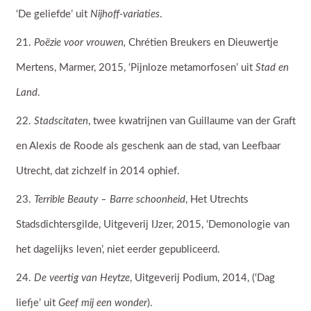
‘De geliefde’ uit
Nijhoff-variaties
.
Poëzie voor vrouwen,
Chrétien Breukers en Dieuwertje
Mertens, Marmer, 2015, ‘Pijnloze metamorfosen’ uit
Stad en
Land
.
Stadscitaten
, twee kwatrijnen van Guillaume van der Graft
en Alexis de Roode als geschenk aan de stad, van Leefbaar
Utrecht, dat zichzelf in 2014 ophief.
Terrible Beauty – Barre schoonheid
, Het Utrechts
Stadsdichtersgilde, Uitgeverij IJzer, 2015, ‘Demonologie van
het dagelijks leven’, niet eerder gepubliceerd.
D
e veertig van Heytze
, Uitgeverij Podium, 2014, (‘Dag
liefje’ uit
Geef mij een wonder
).