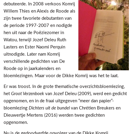
debuteerde. In 2008 verkoos Komrij
Willem Thies en Alexis de Roode als
zijn twee favoriete debutanten van
de periode 1997-2007 en nodigde
hen uit naar de Poëziezomer in
Watou, terwijl Jozef Deleu Ruth
Lasters en Ester Naomi Perquin
uitnodigde. Later nam Komrij
verschillende gedichten van De
Roode op in jaarkalenders en
bloemlezingen. Maar voor de Dikke Komrij was het te laat.
Er was troost. In de grote thematische overzichtsbloemlezing,
het
Groot Verzenboek
van Jozef Deleu (2009), werd een gedicht
opgenomen, en in de fraai uitgegeven “meer dan papier”-
bloemlezing
Dichters uit de bundel
van Chrétien Breukers en
Dieuwertje Mertens (2016) werden twee gedichten
opgenomen.
Nu is de gedoodverfde opvolger van de Dikke Komrij